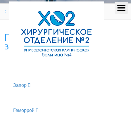
Лечение
Проктологические заболевания
Проктологические
заболевания
Синдром десценции тазового дна
Запор
Геморрой