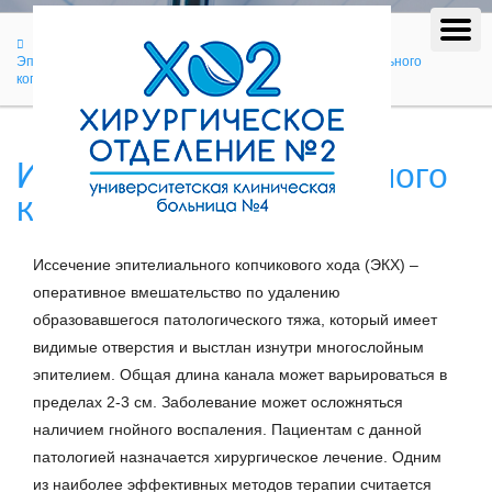
Лечение
Проктологические заболевания
Эпителиальный копчиковый ход
Иссечение эпителиального
копчикового хода
Иссечение эпителиального
копчикового хода
Иссечение эпителиального копчикового хода (ЭКХ) –
оперативное вмешательство по удалению
образовавшегося патологического тяжа, который имеет
видимые отверстия и выстлан изнутри многослойным
эпителием. Общая длина канала может варьироваться в
пределах 2-3 см. Заболевание может осложняться
наличием гнойного воспаления. Пациентам с данной
патологией назначается хирургическое лечение. Одним
из наиболее эффективных методов терапии считается