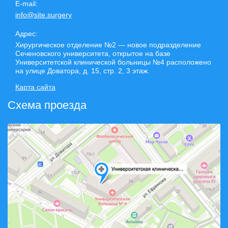
E-mail:
info@site.surgery
Адрес:
Хирургическое отделение №2 — новое подразделение
Сеченовского университета, открытое на базе
Университетской клинической больницы №4 расположено
на улице Доватора, д. 15, стр. 2, 3 этаж.
Карта сайта
Схема проезда