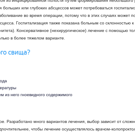
гноя из инфицированной полости путем формирования небольшого 
я больших или глубоких абсцессов может потребоваться госпитали
боливание во время операции, потому что в этих случаях может п
бсцесса. Госпитализация также показана больным со склонностью
тета). Консервативное (нехирургическое) лечение с помощью тол
олько в более тяжелом варианте.
го свища?
хода
пературы
м из него гноевидного содержимого
ое. Разработано много вариантов лечения, выбор зависит от слож
едпочтительнее, чтобы лечение осуществлялось врачом-колопрокто