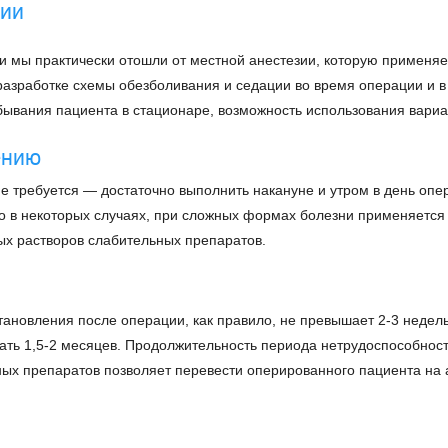
ции
и мы практически отошли от местной анестезии, которую применяе
азработке схемы обезболивания и седации во время операции и в
бывания пациента в стационаре, возможность использования вариа
ению
е требуется — достаточно выполнить накануне и утром в день опер
ко в некоторых случаях, при сложных формах болезни применяетс
ых растворов слабительных препаратов.
ановления после операции, как правило, не превышает 2-3 недель,
ать 1,5-2 месяцев. Продолжительность периода нетрудоспособнос
х препаратов позволяет перевести оперированного пациента на