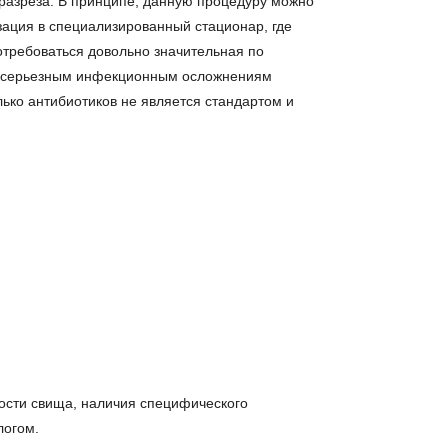
разреза. В принципе, данную процедуру можно
зация в специализированный стационар, где
отребоваться довольно значительная по
 к серьезным инфекционным осложнениям
ько антибиотиков не является стандартом и
ности свища, наличия специфического
логом.