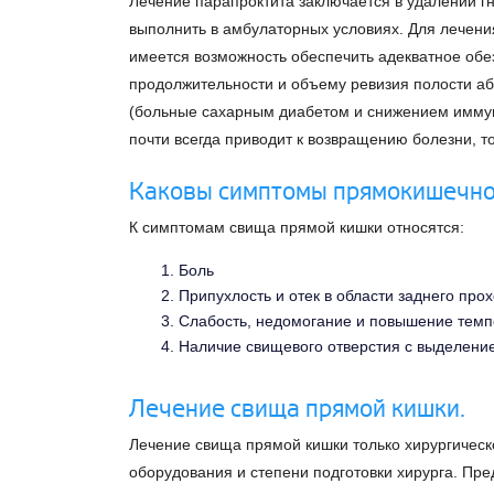
Лечение парапроктита заключается в удалении 
выполнить в амбулаторных условиях. Для лечени
имеется возможность обеспечить адекватное обез
продолжительности и объему ревизия полости а
(больные сахарным диабетом и снижением иммуни
почти всегда приводит к возвращению болезни, т
Каковы симптомы прямокишечно
К симптомам свища прямой кишки относятся:
Боль
Припухлость и отек в области заднего про
Слабость, недомогание и повышение тем
Наличие свищевого отверстия с выделение
Лечение свища прямой кишки.
Лечение свища прямой кишки только хирургическ
оборудования и степени подготовки хирурга. Пр