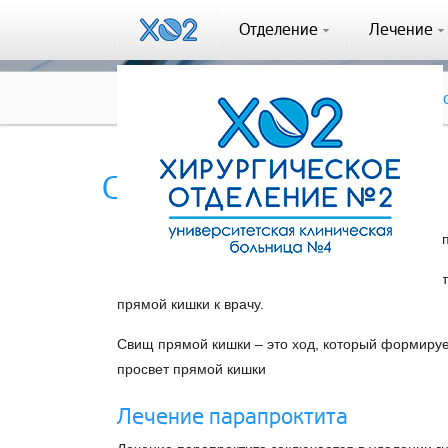
Отделение
Лечение
Лечение
Проктологические за
Свищ прямой кишки
Боль в области заднего прохода, повышение темп
Парапроктит, или перианальный абсцесс, относи
прямой кишки к врачу.
Свищ прямой кишки – это ход, который формируе
просвет прямой кишки
Лечение парапроктита