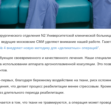
ирургического отделения N2 Университетской клинической больницы
 и ведущие московские СМИ уделяют внимание нашей работе. Газе
Б№ 4 внедряют новую методику для «деликатных» операций"
.
бующее своевременного и качественного лечения. Наши специали
на использовании аппарата аргоноплазменной коагуляции. Это по
нтов.
первых, благодаря бережному воздействию на ткани, риск осложн
ния, что делает процесс реабилитации менее стрессовым. Кроме 
без длительного периода реабилитации.
ается в том, что ткани не травмируются, а операция может провод