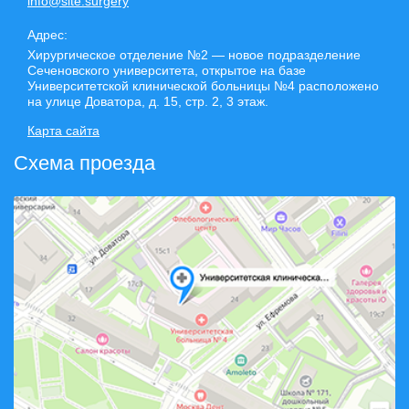
info@site.surgery
Адрес:
Хирургическое отделение №2 — новое подразделение
Сеченовского университета, открытое на базе
Университетской клинической больницы №4 расположено
на улице Доватора, д. 15, стр. 2, 3 этаж.
Карта сайта
Схема проезда