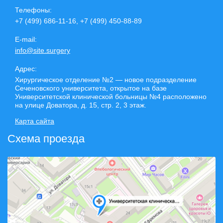
Телефоны:
+7 (499) 686-11-16, +7 (499) 450-88-89
E-mail:
info@site.surgery
Адрес:
Хирургическое отделение №2 — новое подразделение
Сеченовского университета, открытое на базе
Университетской клинической больницы №4 расположено
на улице Доватора, д. 15, стр. 2, 3 этаж.
Карта сайта
Схема проезда