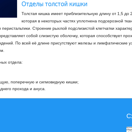
Отделы толстой кишки
Толстая кишка имеет приблизительную длину от 1,5 до 
которая в некоторых частях уплотнена подсерозной тк
ля перистальтики. Строение рыхлой подслизистой клетчатки характ
представляет собой слизистую оболочку, которая способствует про
дений. По всей её длине присутствуют железы и лимфатические уз
см.
ных отдела:
щую, поперечную и сигмовидную кишки;
аднего прохода и ануса.
С