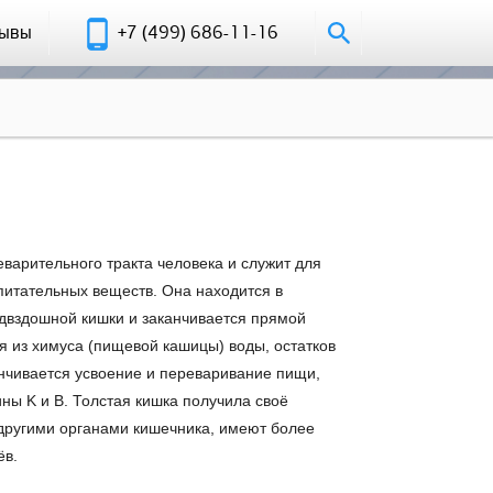
зывы
+7 (499) 686-11-16
варительного тракта человека и служит для
питательных веществ. Она находится в
одвздошной кишки и заканчивается прямой
я из химуса (пищевой кашицы) воды, остатков
нчивается усвоение и переваривание пищи,
ны K и B. Толстая кишка получила своё
с другими органами кишечника, имеют более
ёв.