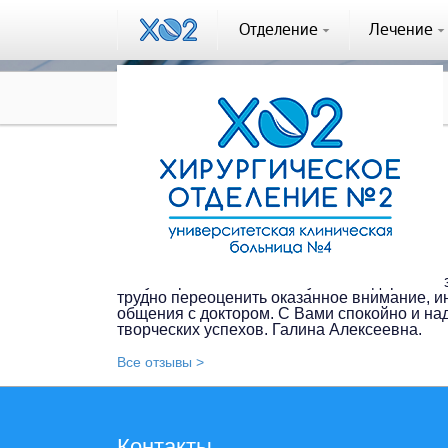
Отделение
Лечение
Отзывы
Отзыв #117
Отзыв #117
+7-903-71XXXXX (10.10.2016)
Хочу выразить бесконечную благодарность 
трудно переоценить оказанное внимание, и
общения с доктором. С Вами спокойно и над
творческих успехов. Галина Алексеевна.
Все отзывы >
Контакты