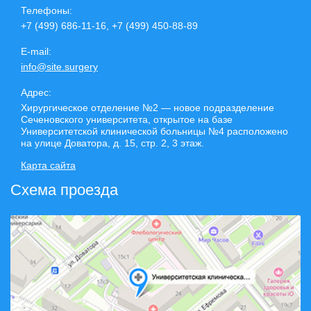
Телефоны:
+7 (499) 686-11-16, +7 (499) 450-88-89
E-mail:
info@site.surgery
Адрес:
Хирургическое отделение №2 — новое подразделение
Сеченовского университета, открытое на базе
Университетской клинической больницы №4 расположено
на улице Доватора, д. 15, стр. 2, 3 этаж.
Карта сайта
Схема проезда