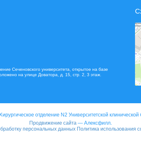
С
ние Сеченовского университета, открытое на базе
жено на улице Доватора, д. 15, стр. 2, 3 этаж.
Хирургическое отделение N2 Университетской клинической
Продвижение сайта
— Алексфилл.
обработку персональных данных
Политика использования c