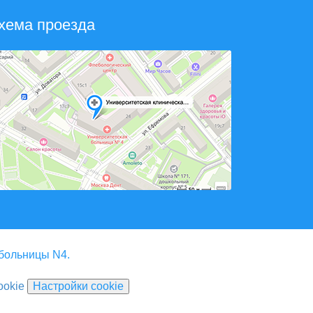
хема проезда
 больницы N4.
ookie
Настройки cookie