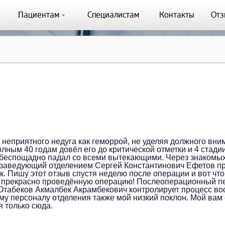
Пациентам
Специалистам
Контакты
От
о неприятного недуга как геморрой, не уделяя должного вн
олным 40 годам довёл его до критической отметки и 4 стади
 беспощадно падал со всеми вытекающими. Через знакомых 
 заведующий отделением Сергей Константинович Ефетов пр
 Пишу этот отзыв спустя неделю после операции и вот что
а прекрасно проведённую операцию! Послеоперационный пе
Отабеков Акмалбек Акрамбекович контролирует процесс во
му персоналу отделения также мой низкий поклон. Мой вам с
я только сюда.