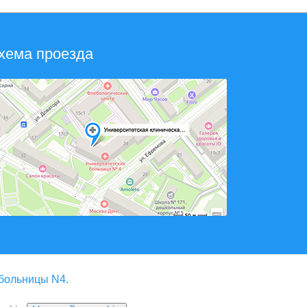
хема проезда
 больницы N4.