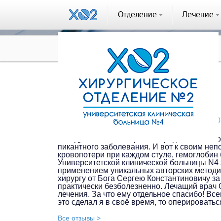
Отделение
Лечение
Отзывы
Отзыв #230
Отзыв #230
Охрименко Игорь Николаевич / Химки / (23.08.2022)
С подросткового возраста страдал от таког
пикантного заболевания. И вот к своим неп
кровопотери при каждом стуле, гемоглобин
Университетской клинической больницы N4
применением уникальных авторских методик.
хирургу от Бога Сергею Константиновичу з
практически безболезненно. Лечащий врач 
лечения. За что ему отдельное спасибо! Все
это сделал я в своё время, то оперироватьс
Все отзывы >