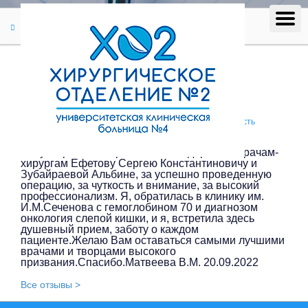
Отзывы
Отзыв #236
Отзыв #236
Матвеева Валентина Михайловна / Тверская область
г.Западная Двина / (21.09.2022)
Хочу выразить искреннюю благодарность врачам-
хирургам Ефетову Сергею Константиновичу и
Зубайраевой Альбине, за успешно проведенную
операцию, за чуткость и внимание, за высокий
профессионализм. Я, обратилась в клинику им.
И.М.Сеченова с гемоглобином 70 и диагнозом
онкология слепой кишки, и я, встретила здесь
душевный прием, заботу о каждом
пациенте.Желаю Вам оставаться самыми лучшими
врачами и творцами высокого
призвания.Спасибо.Матвеева В.М. 20.09.2022
Все отзывы >