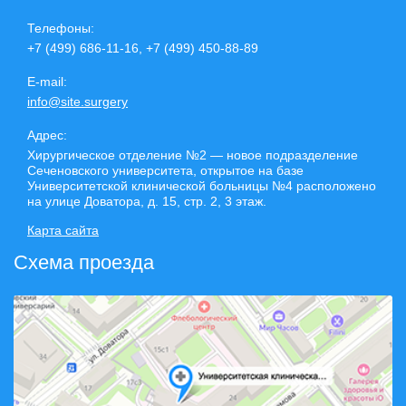
Телефоны:
+7 (499) 686-11-16, +7 (499) 450-88-89
E-mail:
info@site.surgery
Адрес:
Хирургическое отделение №2 — новое подразделение
Сеченовского университета, открытое на базе
Университетской клинической больницы №4 расположено
на улице Доватора, д. 15, стр. 2, 3 этаж.
Карта сайта
Схема проезда