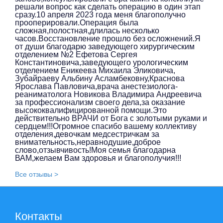
решали вопрос как сделать операцию в один этап
сразу.10 апреля 2023 года меня благополучно
прооперировали.Операция была
сложная,полостная,длилась несколько
часов.Восстановление прошло без осложнений.Я
от души благодарю заведующего хирургическим
отделением №2 Ефетова Сергея
Константиновича,заведующего урологическим
отделением Еникеева Михаила Эликовича,
Зубайраеву Альбину Асламбековну,Краснова
Ярослава Павловича,врача анестезиолога-
реаниматолога Новикова Владимира Андреевича
за профессионализм своего дела,за оказание
высококвалифицированной помощи.Это
действительно ВРАЧИ от Бога с золотыми руками и
сердцем!!!Огромное спасибо вашему коллективу
отделения,девочкам медсестричкам за
внимательность,неравнодушие,доброе
слово,отзывчивость!Моя семья благодарна
ВАМ,желаем Вам здоровья и благополучия!!!
Все отзывы >
Контакты