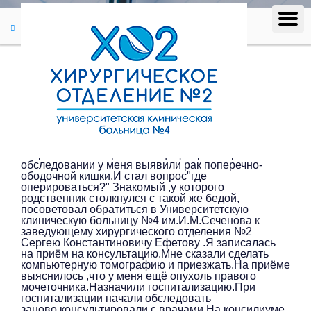
Отзывы
Отзыв #274
Отзыв #274
Мудрова Нина Павловна / Орел / (04.05.2023)
Я проживаю в г.Орёл.В конце февраля при
обследовании у меня выявили рак поперечно-
ободочной кишки.И стал вопрос"где
оперироваться?" Знакомый ,у которого
родственник столкнулся с такой же бедой,
посоветовал обратиться в Университетскую
клиническую больницу №4 им.И.М.Сеченова к
заведующему хирургического отделения №2
Сергею Константиновичу Ефетову .Я записалась
на приём на консультацию.Мне сказали сделать
компьютерную томографию и приезжать.На приёме
выяснилось ,что у меня ещё опухоль правого
мочеточника.Назначили госпитализацию.При
госпитализации начали обследовать
заново,консультировали с врачами.На консилиуме