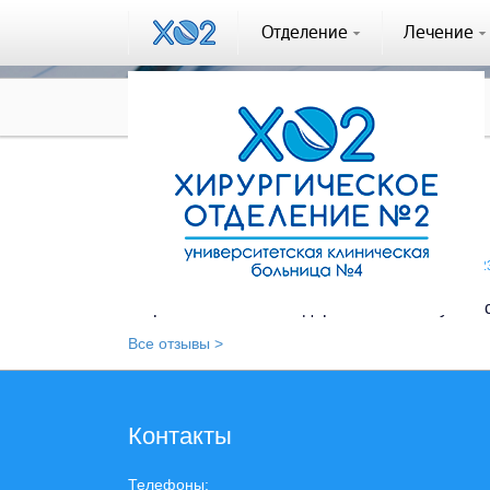
Отделение
Лечение
Отзывы
Отзыв #276
Отзыв #276
Кузьмина Анастасия Юрьевна / Москва / (08.05.202
Выражаю свою благодарность Волгину Макси
Все отзывы >
Контакты
Телефоны: