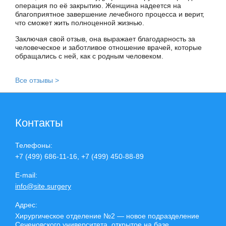
операция по её закрытию. Женщина надеется на
благоприятное завершение лечебного процесса и верит,
что сможет жить полноценной жизнью.
Заключая свой отзыв, она выражает благодарность за
человеческое и заботливое отношение врачей, которые
обращались с ней, как с родным человеком.
Все отзывы >
Контакты
Телефоны:
+7 (499) 686-11-16, +7 (499) 450-88-89
E-mail:
info@site.surgery
Адрес:
Хирургическое отделение №2 — новое подразделение
Сеченовского университета, открытое на базе