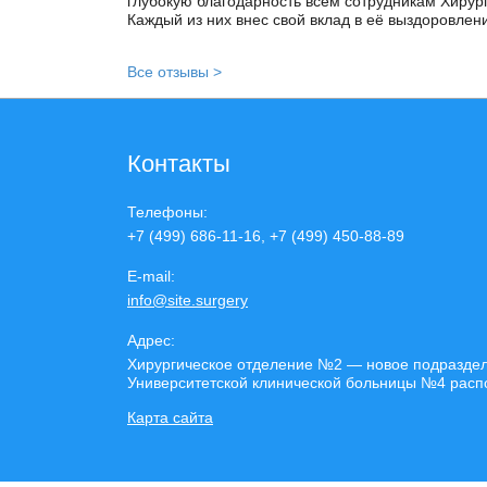
глубокую благодарность всем сотрудникам Хирур
Каждый из них внес свой вклад в её выздоровлен
Все отзывы >
Контакты
Телефоны:
+7 (499) 686-11-16, +7 (499) 450-88-89
E-mail:
info@site.surgery
Адрес:
Хирургическое отделение №2 — новое подразделе
Университетской клинической больницы №4 располо
Карта сайта