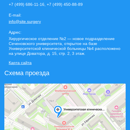
+7 (499) 686-11-16, +7 (499) 450-88-89
E-mail:
info@site.surgery
Адрес:
Хирургическое отделение №2 — новое подразделение
Сеченовского университета, открытое на базе
Университетской клинической больницы №4 расположено
на улице Доватора, д. 15, стр. 2, 3 этаж.
Карта сайта
Схема проезда